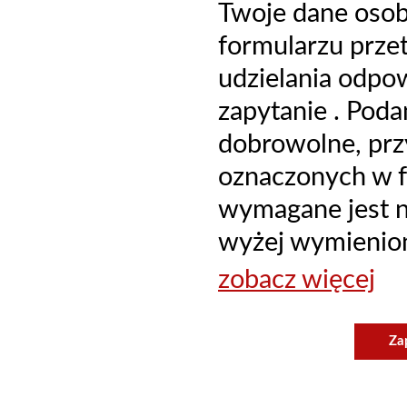
Twoje dane oso
formularzu prze
udzielania odpo
zapytanie . Poda
dobrowolne, prz
oznaczonych w f
wymagane jest ni
wyżej wymienion
zobacz więcej