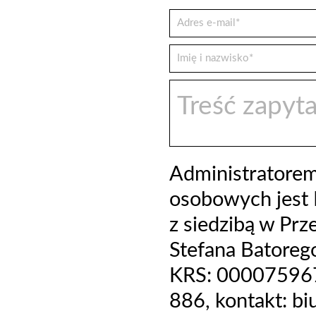
Administratore
osobowych jest 
z siedzibą w Prz
Stefana Batoreg
KRS: 000075967
886, kontakt: b