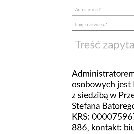
Administratore
osobowych jest 
z siedzibą w Prz
Stefana Batoreg
KRS: 000075967
886, kontakt: b