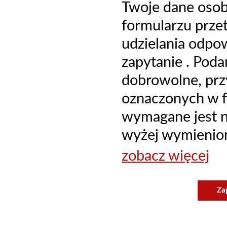
Twoje dane oso
formularzu prze
udzielania odpo
zapytanie . Poda
dobrowolne, prz
oznaczonych w f
wymagane jest ni
wyżej wymienion
zobacz więcej