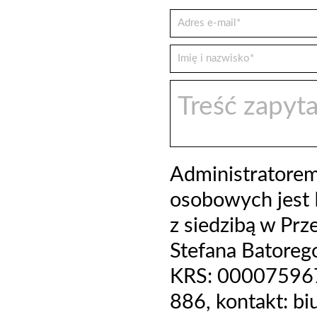
Administratore
osobowych jest 
z siedzibą w Prz
Stefana Batoreg
KRS: 000075967
886, kontakt: b