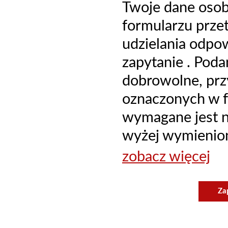
Twoje dane oso
formularzu prze
udzielania odpo
zapytanie . Poda
dobrowolne, prz
oznaczonych w f
wymagane jest ni
wyżej wymienion
zobacz więcej