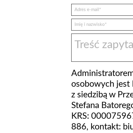
Administratore
osobowych jest 
z siedzibą w Prz
Stefana Batoreg
KRS: 000075967
886, kontakt: b