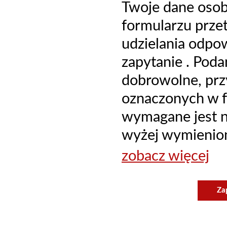
Twoje dane oso
formularzu prze
udzielania odpo
zapytanie . Poda
dobrowolne, prz
oznaczonych w f
wymagane jest ni
wyżej wymienion
zobacz więcej