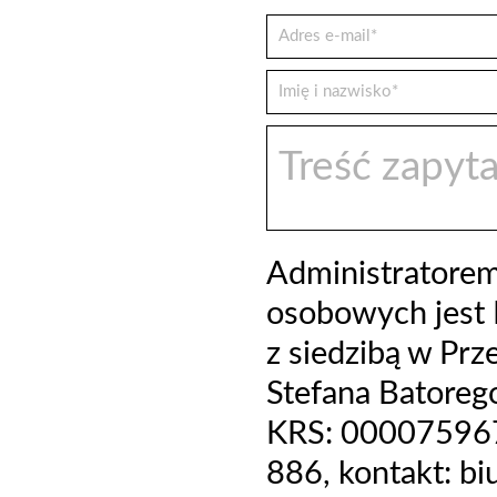
Administratore
osobowych jest 
z siedzibą w Prz
Stefana Batoreg
KRS: 000075967
886, kontakt: b