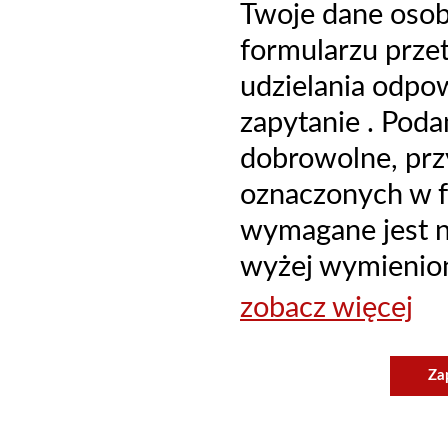
Twoje dane oso
formularzu prze
udzielania odpo
zapytanie . Poda
dobrowolne, prz
oznaczonych w f
wymagane jest ni
wyżej wymienion
zobacz więcej