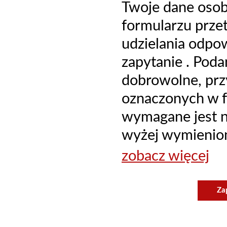
Twoje dane oso
formularzu prze
udzielania odpo
zapytanie . Poda
dobrowolne, prz
oznaczonych w f
wymagane jest ni
wyżej wymienion
zobacz więcej