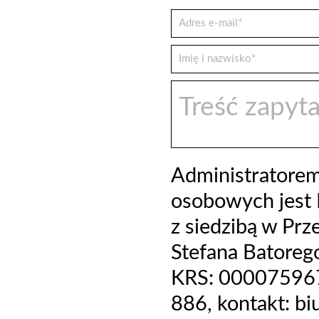
Administratore
osobowych jest 
z siedzibą w Prz
Stefana Batoreg
KRS: 000075967
886, kontakt: b