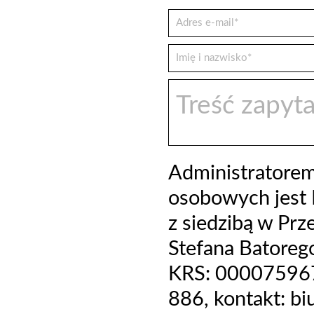
Administratore
osobowych jest 
z siedzibą w Prz
Stefana Batoreg
KRS: 000075967
886, kontakt: b