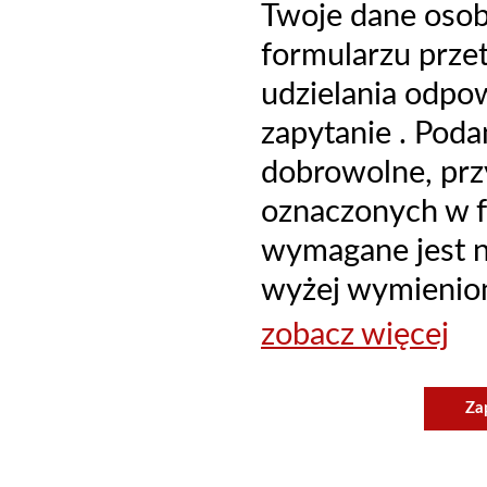
Twoje dane oso
formularzu prze
udzielania odpo
zapytanie . Poda
dobrowolne, prz
oznaczonych w f
wymagane jest ni
wyżej wymienion
zobacz więcej