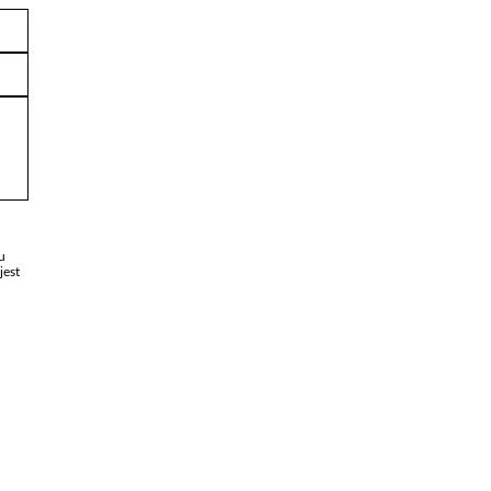
u
jest