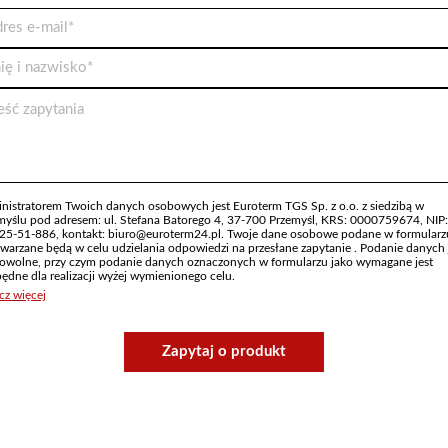
nistratorem Twoich danych osobowych jest Euroterm TGS Sp. z o.o. z siedzibą w
myślu pod adresem: ul. Stefana Batorego 4, 37-700 Przemyśl, KRS: 0000759674, NIP:
25-51-886, kontakt: biuro@euroterm24.pl. Twoje dane osobowe podane w formularz
twarzane będą w celu udzielania odpowiedzi na przesłane zapytanie . Podanie danych 
owolne, przy czym podanie danych oznaczonych w formularzu jako wymagane jest
będne dla realizacji wyżej wymienionego celu.
cz więcej