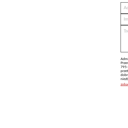
Admi
Prze
795-
prze
dobr
niez
zoba