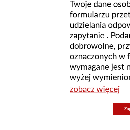
Twoje dane oso
formularzu prze
udzielania odpo
zapytanie . Poda
dobrowolne, prz
oznaczonych w f
wymagane jest ni
wyżej wymienion
zobacz więcej