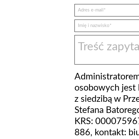
Administratore
osobowych jest 
z siedzibą w Prz
Stefana Batoreg
KRS: 000075967
886, kontakt: b