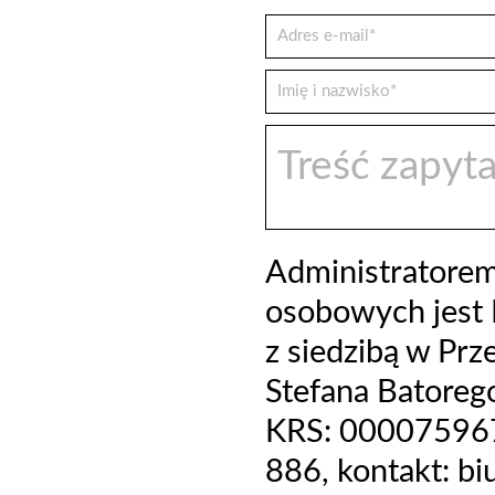
Administratore
osobowych jest 
z siedzibą w Prz
Stefana Batoreg
KRS: 000075967
886, kontakt: b