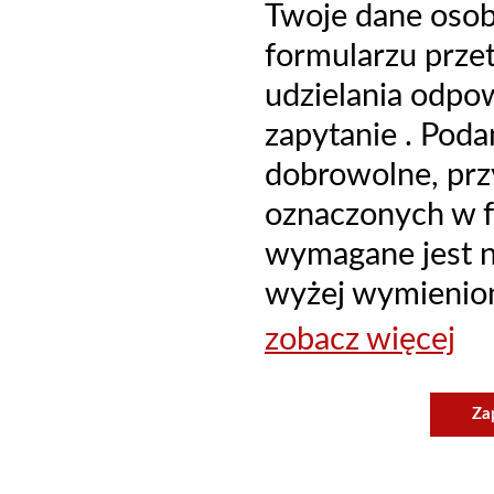
Twoje dane oso
formularzu prze
udzielania odpo
zapytanie . Poda
dobrowolne, prz
oznaczonych w f
wymagane jest ni
wyżej wymienion
zobacz więcej